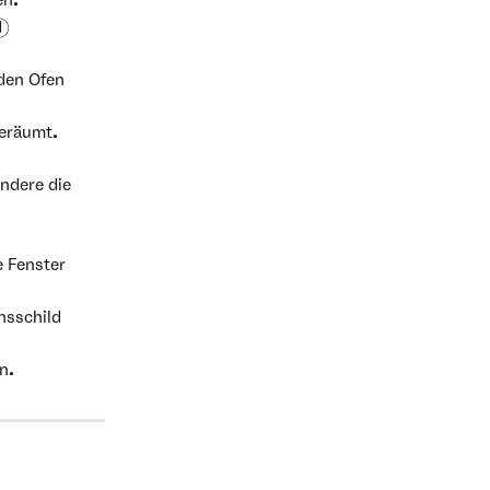
en.
)  
den Ofen 
eräumt. 
ndere die 
 Fenster 
sschild 
n.