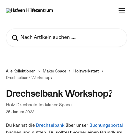
Zum Hauptinhalt springen
Nach Artikeln suchen …
Alle Kollektionen
Maker Space
Holzwerkstatt
Drechselbank Workshop?
Drechselbank Workshop?
Holz Drechseln im Maker Space
26. Januar 2022
Du kannst die 
Drechselbank
 über unser 
Buchungsportal
buchen und nutzen. Du solltest vorher einen Grundkurs 