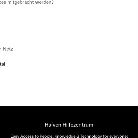
ces mitgebracht werden?
n Netz
tal
Hafven Hilfezentrum
Easy Access to People, Knowledge & Technology for everyone!